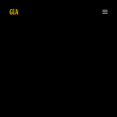
HOME
ÜBER UNS
PRODUKTE
KONTAKT
SHOP
JOBS
GET GUA