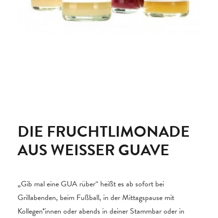
DIE FRUCHTLIMONADE
AUS WEISSER GUAVE
„Gib mal eine GUA rüber“ heißt es ab sofort bei
Grillabenden, beim Fußball, in der Mittagspause mit
Kollegen*innen oder abends in deiner Stammbar oder in