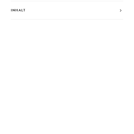
INHALT
GUA-LIMO IST IMMER
VEGAN
UND SUPER LECKER