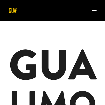
HOME
GUA
ÜBER UNS
PRODUKTE
KONTAKT
SHOP
JOBS
LIMO
GET GUA