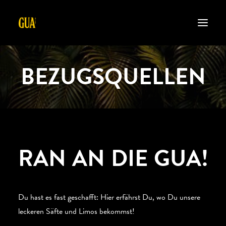
BEZUGSQUELLEN
HOME
ÜBER UNS
PRODUKTE
KONTAKT
SHOP
RAN AN DIE GUA!
JOBS
Du hast es fast geschafft: Hier erfährst Du, wo Du unsere
GET GUA
leckeren Säfte und Limos bekommst!